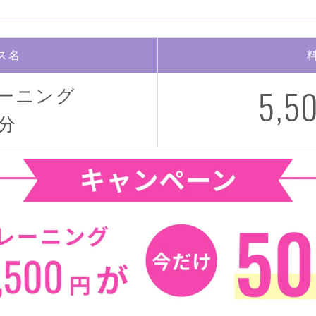
ス名
5,5
ーニング
0分