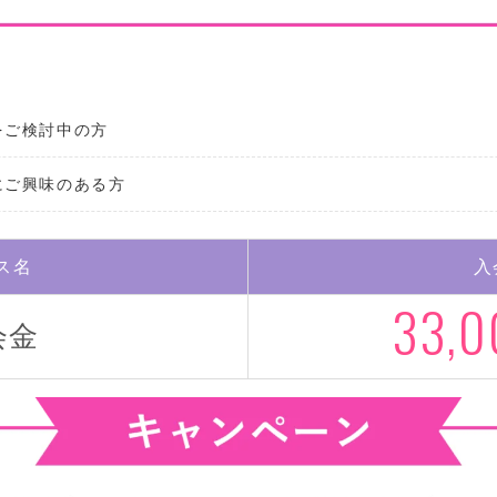
をご検討中の方
にご興味のある方
ス名
入
33,0
会金