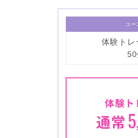
コー
体験トレ
5