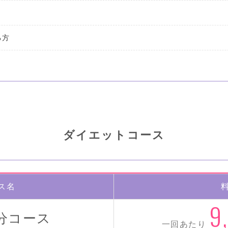
る方
ダイエットコース
ス名
9
0分コース
一回あたり