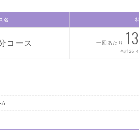
ス名
13
0分コース
一回あたり
合計26,4
い方