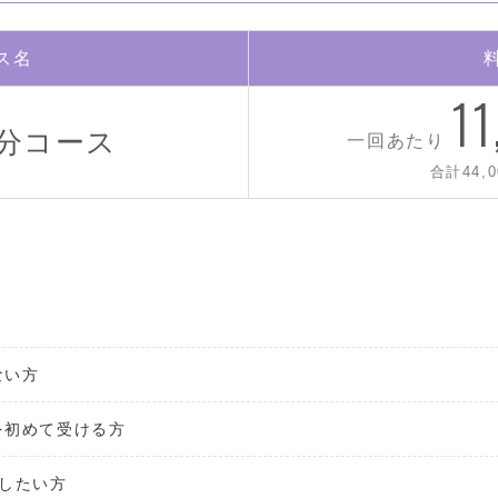
ス名
1
0分コース
一回あたり
合計44,0
ない方
を初めて受ける方
したい方