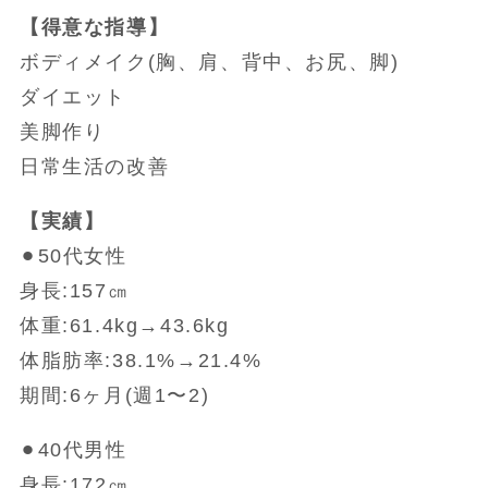
【得意な指導】
ボディメイク(胸、肩、背中、お尻、脚)
ダイエット
美脚作り
日常生活の改善
【実績】
⚫︎50代女性
身長:157㎝
体重:61.4kg→43.6kg
体脂肪率:38.1%→21.4%
期間:6ヶ月(週1〜2)
⚫︎40代男性
身長:172㎝