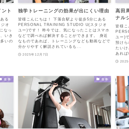
イント
独学トレーニングの効果が出にくい理由
高田
ナル
にある
皆様こんにちは！ 下落合駅より徒歩5分にある
スタジオ
PERSONAL TRAINING STUDIO U(スタジオ
皆様こ
気になっ
ユー)です！ 昨今では、気になったことはスマホ
PERS
ど、いき
などで調べれば解決することができます。 身近
ユー)
も多いの
なものであれば、トレーニングなども動画などで
預けら
分かりやすく解説されているも...
たいけ
あれば
2025年12月7日
202
食事
食事