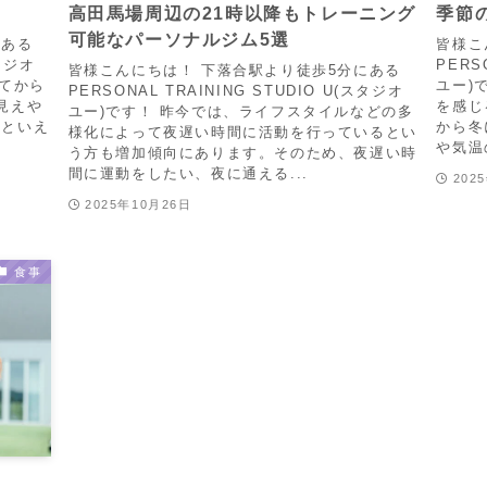
高田馬場周辺の21時以降もトレーニング
季節
可能なパーソナルジム5選
にある
皆様こ
スタジオ
PERS
皆様こんにちは！ 下落合駅より徒歩5分にある
してから
ユー)
PERSONAL TRAINING STUDIO U(スタジオ
見えや
を感じ
ユー)です！ 昨今では、ライフスタイルなどの多
いといえ
から冬
様化によって夜遅い時間に活動を行っているとい
や気温
う方も増加傾向にあります。そのため、夜遅い時
間に運動をしたい、夜に通える...
202
2025年10月26日
食事