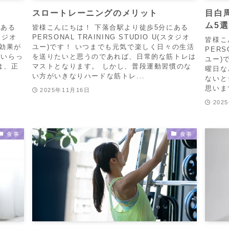
スロートレーニングのメリット
目白
ム5選
にある
皆様こんにちは！ 下落合駅より徒歩5分にある
スタジオ
PERSONAL TRAINING STUDIO U(スタジオ
皆様こ
に効果が
ユー)です！ いつまでも元気で楽しく日々の生活
PERS
もいらっ
を送りたいと思うのであれば、日常的な筋トレは
ユー)
は、正
マストとなります。 しかし、普段運動習慣のな
曜日な
い方がいきなりハードな筋トレ...
ないと
思いま
2025年11月16日
202
食事
食事