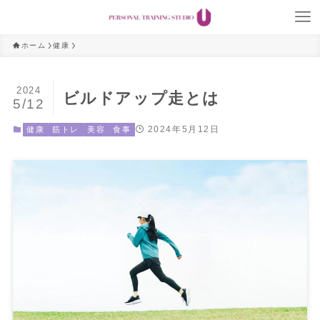
ホーム
健康
2024
ビルドアップ走とは
5/12
2024年5月12日
健康
筋トレ
美容
食事