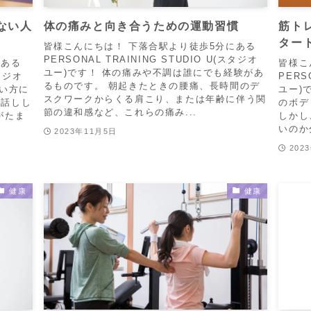
ない人
体の痛みと向き合うための運動習慣
筋ト
ター
皆様こんにちは！ 下落合駅より徒歩5分にある
PERSONAL TRAINING STUDIO U(スタジオ
にある
皆様こ
ユー)です！ 体の痛みや不調は誰にでも経験があ
スタジオ
PERS
るものです。 朝起きたときの腰痛、長時間のデ
すい方に
ユー)
スクワークからくる肩こり、または年齢に伴う関
お話しし
のボデ
節の違和感など、これらの痛み...
がたま
しかし
いのか
2023年11月5日
202
健康
健康