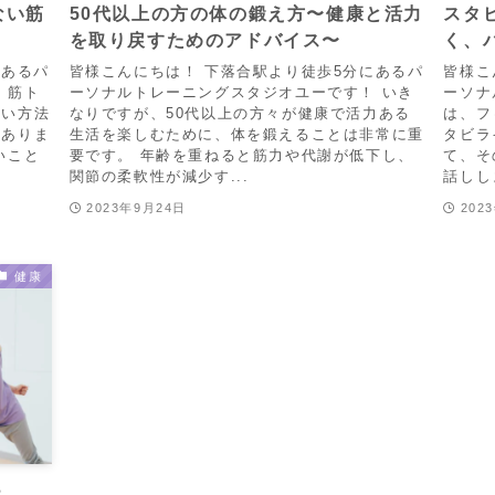
ない筋
50代以上の方の体の鍛え方〜健康と活力
スタ
を取り戻すためのアドバイス〜
く、
にあるパ
皆様こんにちは！ 下落合駅より徒歩5分にあるパ
皆様こ
 筋ト
ーソナルトレーニングスタジオユーです！ いき
ーソナ
しい方法
なりですが、50代以上の方々が健康で活力ある
は、フ
もありま
生活を楽しむために、体を鍛えることは非常に重
タビラ
いこと
要です。 年齢を重ねると筋力や代謝が低下し、
て、そ
関節の柔軟性が減少す...
話しし
2023年9月24日
202
健康
？