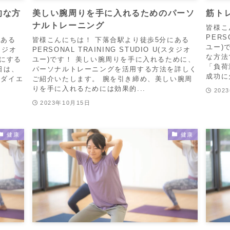
的な方
美しい腕周りを手に入れるためのパーソ
筋ト
ナルトレーニング
皆様こ
PERS
にある
皆様こんにちは！ 下落合駅より徒歩5分にある
ユー)
スタジオ
PERSONAL TRAINING STUDIO U(スタジオ
な方法
気にする
ユー)です！ 美しい腕周りを手に入れるために、
「負荷
日は、
パーソナルトレーニングを活用する方法を詳しく
成功に
せダイエ
ご紹介いたします。 腕を引き締め、美しい腕周
りを手に入れるためには効果的...
202
2023年10月15日
健康
健康