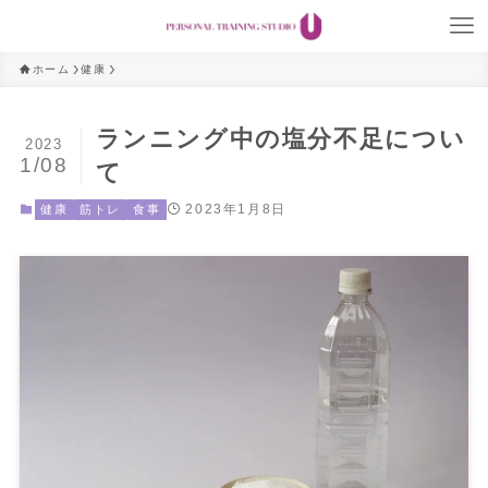
ホーム
健康
ランニング中の塩分不足につい
2023
1/08
て
2023年1月8日
健康
筋トレ
食事