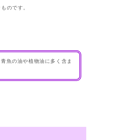
なものです。
。
は青魚の油や植物油に多く含ま