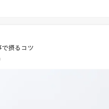
事で摂るコツ
日