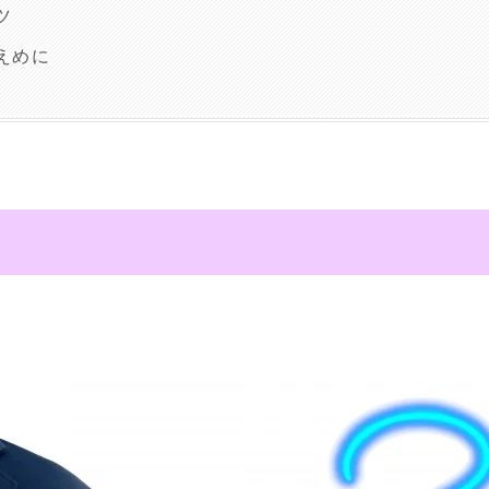
ツ
えめに