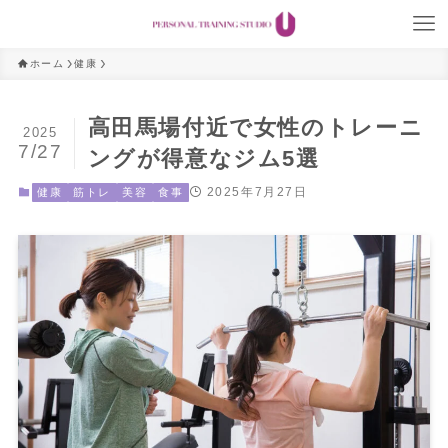
ホーム
健康
高田馬場付近で女性のトレーニ
2025
7/27
ングが得意なジム5選
2025年7月27日
健康
筋トレ
美容
食事