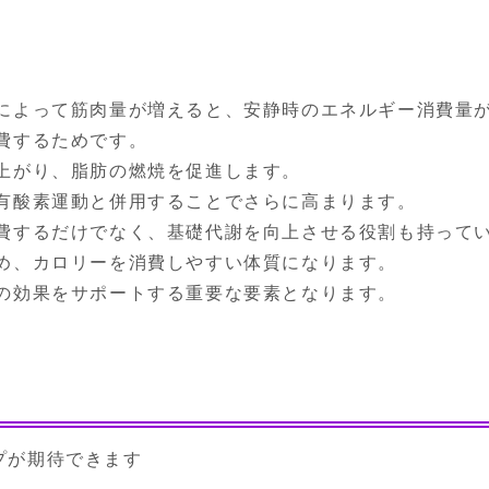
によって筋肉量が増えると、安静時のエネルギー消費量が
費するためです。

上がり、脂肪の燃焼を促進します。

有酸素運動と併用することでさらに高まります。

費するだけでなく、基礎代謝を向上させる役割も持って
め、カロリーを消費しやすい体質になります。

の効果をサポートする重要な要素となります。
プが期待できます