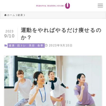
ホーム
健康
運動をやればやるだけ痩せるの
2023
9/10
か？
2023年9月10日
健康
筋トレ
美容
食事