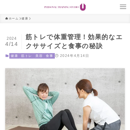
ホーム
健康
筋トレで体重管理！効果的なエ
2024
4/14
クササイズと食事の秘訣
2024年4月14日
健康
筋トレ
美容
食事