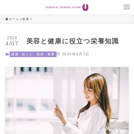
ホーム
健康
2024
美容と健康に役立つ栄養知識
4/07
2024年4月7日
健康
筋トレ
美容
食事