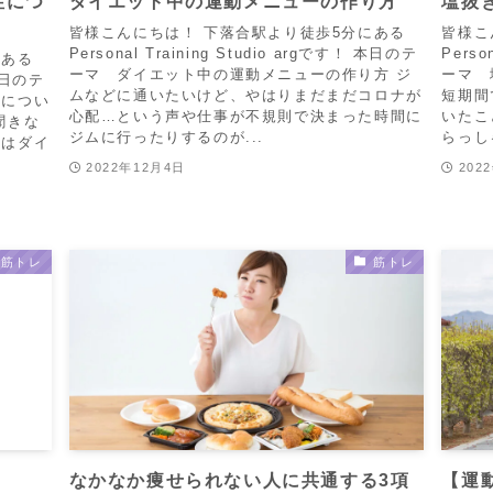
性につ
ダイエット中の運動メニューの作り方
塩抜
皆様こんにちは！ 下落合駅より徒歩5分にある
皆様こ
Personal Training Studio argです！ 本日のテ
Perso
にある
ーマ ダイエット中の運動メニューの作り方 ジ
ーマ 
 本日のテ
ムなどに通いたいけど、やはりまだまだコロナが
短期間
性につい
心配…という声や仕事が不規則で決まった時間に
いたこ
聞きな
ジムに行ったりするのが...
らっし
実はダイ
2022年12月4日
202
筋トレ
筋トレ
なかなか痩せられない人に共通する3項
【運