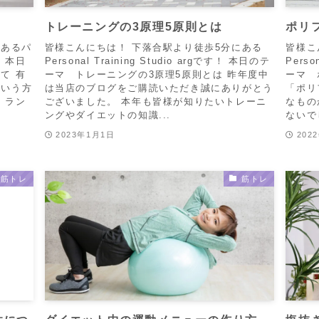
トレーニングの3原理5原則とは
ポリ
にあるパ
皆様こんにちは！ 下落合駅より徒歩5分にある
皆様こ
 本日
Personal Training Studio argです！ 本日のテ
Perso
て 有
ーマ トレーニングの3原理5原則とは 昨年度中
ーマ 
という方
は当店のブログをご購読いただき誠にありがとう
「ポリ
、ラン
ございました。 本年も皆様が知りたいトレーニ
なもの
ングやダイエットの知識...
ないで
2023年1月1日
202
筋トレ
筋トレ