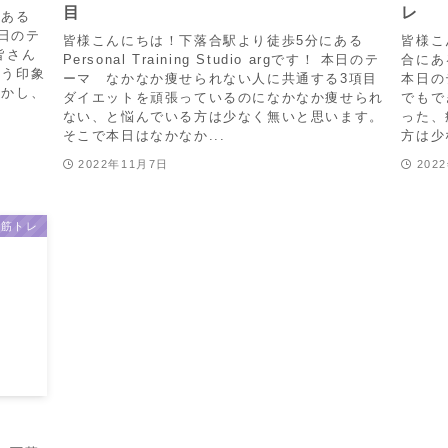
目
レ
にある
 本日のテ
皆様こんにちは！下落合駅より徒歩5分にある
皆様こ
皆さん
Personal Training Studio argです！ 本日のテ
合にあるP
いう印象
ーマ なかなか痩せられない人に共通する3項目
本日の
しかし、
ダイエットを頑張っているのになかなか痩せられ
でもで
ない、と悩んでいる方は少なく無いと思います。
った、
そこで本日はなかなか...
方は少
2022年11月7日
202
筋トレ